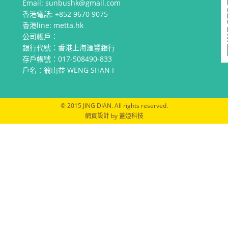
Email:
sunbushk@gmail.com
香港電話:
+852 9670 9075
香港line: metta.hk
公司帳戶：
銀行代號：香港上海滙豐銀行
存戶帳號：017-508490-833
戶名：翁山益 WENG SHAN I
© 2015 JING DIAN. All rights reserved.
網頁設計
by
蓋婭科技