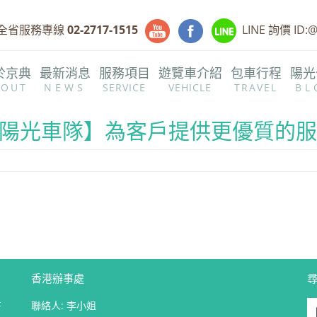
全省服務專線
02-2717-1515
LINE 詢價 ID:
於京典
最新消息
服務項目
遊覽車介紹
包車行程
陽光
BOUT
NEWS
SERVICE
VEHICLE
TRAVEL
BL
北臺灣
TAIWAN-1
S 陽光車隊】為客戶提供更優質的
中臺灣
TAIWAN-2
南臺灣
TAIWAN-3
東臺灣
TAIWAN-4
香港辦事處
F
聯絡人: 李小姐